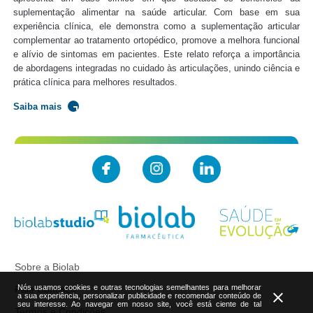
suplementação alimentar na saúde articular. Com base em sua
experiência clínica, ele demonstra como a suplementação articular
complementar ao tratamento ortopédico, promove a melhora funcional
e alívio de sintomas em pacientes. Este relato reforça a importância
de abordagens integradas no cuidado às articulações, unindo ciência e
prática clínica para melhores resultados.
Saiba mais
Sobre a Biolab
Nós usamos cookies e outras tecnologias semelhantes para melhorar
Fale Conosco
close
a sua experiência, personalizar publicidade e recomendar conteúdo de
seu interesse. Ao navegar em nosso site, você está ciente de tal
Termos e Condições