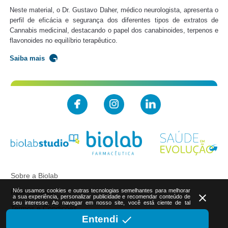
Neste material, o Dr. Gustavo Daher, médico neurologista, apresenta o
perfil de eficácia e segurança dos diferentes tipos de extratos de
Cannabis medicinal, destacando o papel dos canabinoides, terpenos e
flavonoides no equilíbrio terapêutico.
Saiba mais
Sobre a Biolab
Nós usamos cookies e outras tecnologias semelhantes para melhorar
Fale Conosco
close
a sua experiência, personalizar publicidade e recomendar conteúdo de
seu interesse. Ao navegar em nosso site, você está ciente de tal
Termos e Condições
done
Entendi
Política de Privacidade