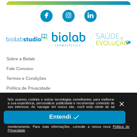
Sobre a Biolab
Fale Conosco
Termos e Condições
Política de Privacidade
Nós usamos cookies e outras tecnologias semelhantes para melhorar
close
a sua experiência, personalizar publicidade e recomendar conteúdo de
seu interesse. Ao navegar em nosso site, você está ciente de tal
done
Entendi
monitoramento. Para mais informações, consulte a nossa nova
Política de
Privacidade
.