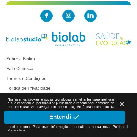
Sobre a Biolab
Fale Conosco
Termos e Condições
Política de Privacidade
Nós usamos cookies e outras tecnologias semelhantes para melhorar
close
a sua experiência, personalizar publicidade e recomendar conteúdo de
seu interesse. Ao navegar em nosso site, você está ciente de tal
done
Entendi
monitoramento. Para mais informações, consulte a nossa nova
Política de
Privacidade
.